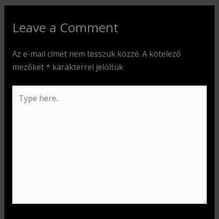
Leave a Comment
Az e-mail címet nem tesszük közzé.
A kötelező
mezőket
*
karakterrel jelöltük
Type
here..