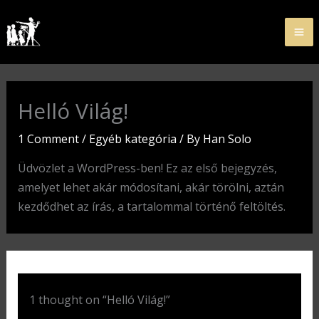
Skip
to
content
Helló Világ!
1 Comment
/
Egyéb kategória
/ By
Han Solo
Üdvözlet a WordPress-ben! Ez az első bejegyzés,
amelyet lehet akár módosítani, akár törölni, aztán
kezdődhet az írás, a tartalommal történő feltöltés.
1 thought on “Helló Világ!”